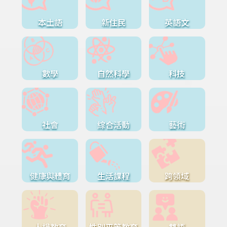
本土語
新住民
英語文
數學
自然科學
科技
社會
綜合活動
藝術
健康與體育
生活課程
跨領域
人權教育
性別平等教育
雙語