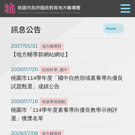
跳到主要內容
訊息公告
more
2027/01/31
地方輔導群
【地方輔導群網站網址】
2026/07/20
自然科學_國中
桃園市114學年度「國中自然領域素養導向優良
試題甄選」成績公告
2026/07/16
有效學習推動
桃園市「114學年度素養導向優良教學示例評
選」獲獎名單
2026/07/09
地方輔導群