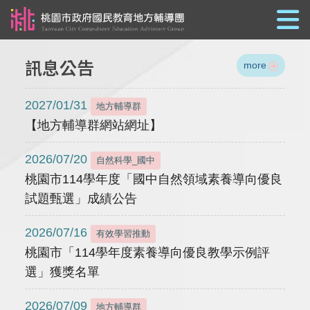
跳到主要內容
訊息公告
more
2027/01/31
地方輔導群
【地方輔導群網站網址】
2026/07/20
自然科學_國中
桃園市114學年度「國中自然領域素養導向優良
試題甄選」成績公告
2026/07/16
有效學習推動
桃園市「114學年度素養導向優良教學示例評
選」獲獎名單
2026/07/09
地方輔導群