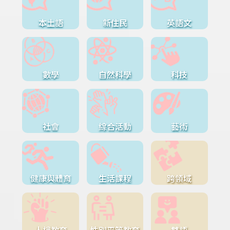
本土語
新住民
英語文
數學
自然科學
科技
社會
綜合活動
藝術
健康與體育
生活課程
跨領域
人權教育
性別平等教育
雙語