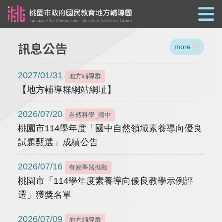
跳到主要內容
訊息公告
more
2027/01/31
地方輔導群
【地方輔導群網站網址】
2026/07/20
自然科學_國中
桃園市114學年度「國中自然領域素養導向優良
試題甄選」成績公告
2026/07/16
有效學習推動
桃園市「114學年度素養導向優良教學示例評
選」獲獎名單
2026/07/09
地方輔導群