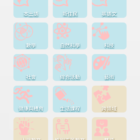
本土語
新住民
英語文
數學
自然科學
科技
社會
綜合活動
藝術
健康與體育
生活課程
跨領域
人權教育
性別平等教育
雙語