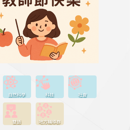
自然科學
科技
社會
雙語
地方輔導群