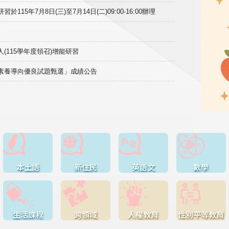
15年7月8日(三)至7月14日(二)09:00-16:00辦理
(115學年度領召)增能研習
域素養導向優良試題甄選」成績公告
本土語
新住民
英語文
數學
生活課程
跨領域
人權教育
性別平等教育