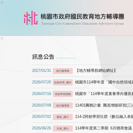
跳到主要內容
:::
:::
訊息公告
Announcements
2027/01/31
【地方輔導群網站網址】
地方輔導群
2026/07/20
桃園市114學年度「國中自然領
自然科學_國中
2026/07/16
桃園市「114學年度素養導向優
有效學習推動
2026/07/09
11401團務計畫 團員增能研習(三
地方輔導群
2026/07/02
114-2跨校學習社群《數位融入
藝術_國小
2026/06/26
114學年度第二學期 6月聯席會議
社會_國小