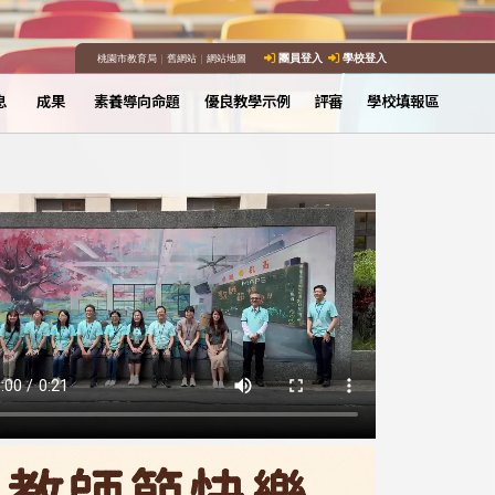
桃園市教育局
｜
舊網站
｜
網站地圖
團員登入
學校登入
息
成果
素養導向命題
優良教學示例
評審
學校填報區