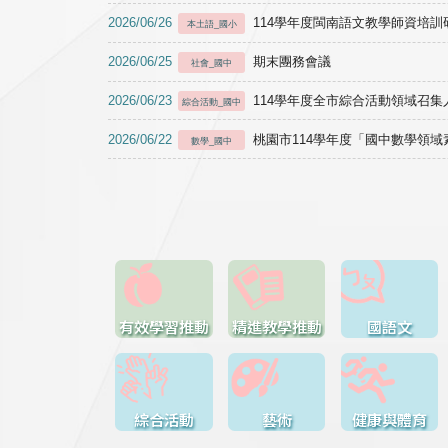
2026/06/26
114學年度閩南語文教學師資培訓研習於1
本土語_國小
2026/06/25
期末團務會議
社會_國中
2026/06/23
114學年度全市綜合活動領域召集人
綜合活動_國中
2026/06/22
桃園市114學年度「國中數學領
數學_國中
有效學習推動
精進教學推動
國語文
綜合活動
藝術
健康與體育