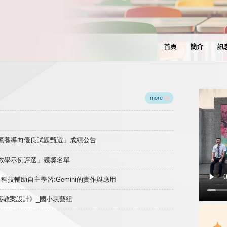
首頁
簡介
訊
more
域素養導向優良試題甄選」成績公告
良教學示例評選」獲獎名單
)-科技輔助自主學習:Gemini的實作與應用
表藝教案設計》_國小表藝組