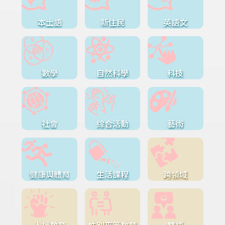
本土語
新住民
英語文
數學
自然科學
科技
社會
綜合活動
藝術
健康與體育
生活課程
跨領域
人權教育
性別平等教育
雙語