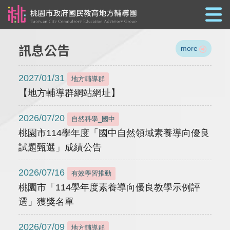
跳到主要內容
訊息公告
more
2027/01/31
地方輔導群
【地方輔導群網站網址】
2026/07/20
自然科學_國中
桃園市114學年度「國中自然領域素養導向優良
試題甄選」成績公告
2026/07/16
有效學習推動
桃園市「114學年度素養導向優良教學示例評
選」獲獎名單
2026/07/09
地方輔導群