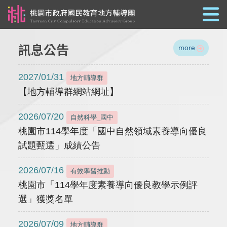
跳到主要內容
訊息公告
more
2027/01/31
地方輔導群
【地方輔導群網站網址】
2026/07/20
自然科學_國中
桃園市114學年度「國中自然領域素養導向優良
試題甄選」成績公告
2026/07/16
有效學習推動
桃園市「114學年度素養導向優良教學示例評
選」獲獎名單
2026/07/09
地方輔導群