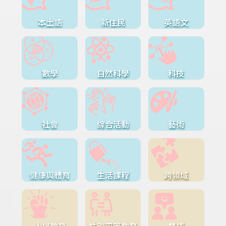
本土語
新住民
英語文
數學
自然科學
科技
社會
綜合活動
藝術
健康與體育
生活課程
跨領域
人權教育
性別平等教育
雙語