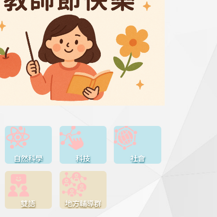
自然科學
科技
社會
雙語
地方輔導群