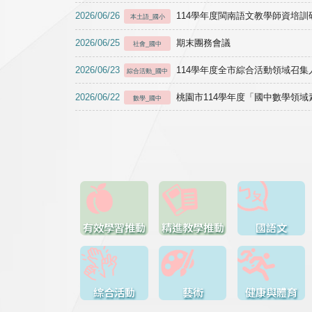
2026/06/26
114學年度閩南語文教學師資培訓研習於1
本土語_國小
2026/06/25
期末團務會議
社會_國中
2026/06/23
114學年度全市綜合活動領域召集人
綜合活動_國中
2026/06/22
桃園市114學年度「國中數學領
數學_國中
有效學習推動
精進教學推動
國語文
綜合活動
藝術
健康與體育