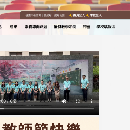
桃園市教育局
｜
舊網站
｜
網站地圖
團員登入
學校登入
息
成果
素養導向命題
優良教學示例
評審
學校填報區