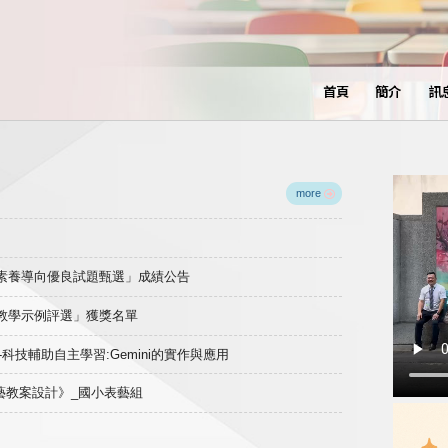
首頁
簡介
訊
more
域素養導向優良試題甄選」成績公告
良教學示例評選」獲獎名單
)-科技輔助自主學習:Gemini的實作與應用
表藝教案設計》_國小表藝組