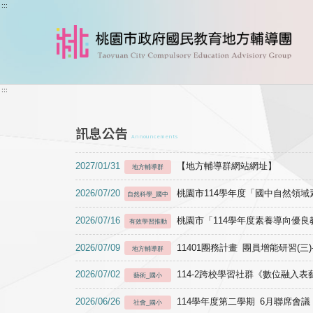
跳到主要內容
:::
:::
訊息公告
Announcements
2027/01/31
【地方輔導群網站網址】
地方輔導群
2026/07/20
桃園市114學年度「國中自然領
自然科學_國中
2026/07/16
桃園市「114學年度素養導向優
有效學習推動
2026/07/09
11401團務計畫 團員增能研習(三
地方輔導群
2026/07/02
114-2跨校學習社群《數位融入
藝術_國小
2026/06/26
114學年度第二學期 6月聯席會議
社會_國小