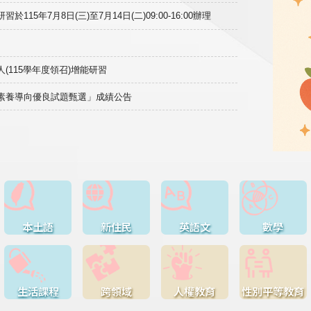
15年7月8日(三)至7月14日(二)09:00-16:00辦理
(115學年度領召)增能研習
域素養導向優良試題甄選」成績公告
本土語
新住民
英語文
數學
生活課程
跨領域
人權教育
性別平等教育