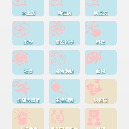
本土語
新住民
英語文
數學
自然科學
科技
社會
綜合活動
藝術
健康與體育
生活課程
跨領域
人權教育
性別平等教育
雙語