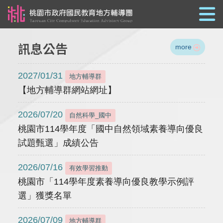
跳到主要內容
訊息公告
more
2027/01/31
地方輔導群
【地方輔導群網站網址】
2026/07/20
自然科學_國中
桃園市114學年度「國中自然領域素養導向優良
試題甄選」成績公告
2026/07/16
有效學習推動
桃園市「114學年度素養導向優良教學示例評
選」獲獎名單
2026/07/09
地方輔導群