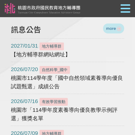
跳到主要內容
訊息公告
more
2027/01/31
地方輔導群
【地方輔導群網站網址】
2026/07/20
自然科學_國中
桃園市114學年度「國中自然領域素養導向優良
試題甄選」成績公告
2026/07/16
有效學習推動
桃園市「114學年度素養導向優良教學示例評
選」獲獎名單
2026/07/09
地方輔導群