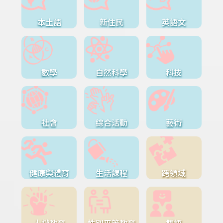
本土語
新住民
英語文
數學
自然科學
科技
社會
綜合活動
藝術
健康與體育
生活課程
跨領域
人權教育
性別平等教育
雙語