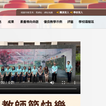
桃園市教育局
｜
舊網站
｜
網站地圖
團員登入
學校登入
息
成果
素養導向命題
優良教學示例
評審
學校填報區