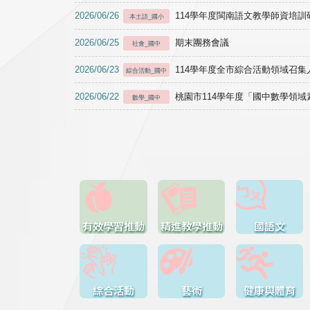
2026/06/26
114學年度閩南語文教學師資培訓研習於1
本土語_國小
2026/06/25
期末團務會議
社會_國中
2026/06/23
114學年度全市綜合活動領域召集人
綜合活動_國中
2026/06/22
桃園市114學年度「國中數學領
數學_國中
有效學習推動
精進教學推動
國語文
綜合活動
藝術
健康與體育