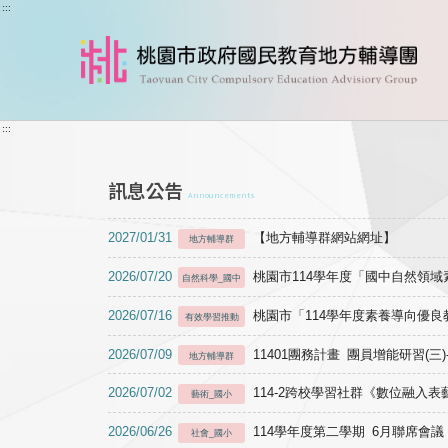
跳到主要內容
:::
:::
訊息公告
Announcements
2027/01/31
【地方輔導群網站網址】
地方輔導群
2026/07/20
桃園市114學年度「國中自然領
自然科學_國中
2026/07/16
桃園市「114學年度素養導向優
有效學習推動
2026/07/09
11401團務計畫 團員增能研習(三
地方輔導群
2026/07/02
114-2跨校學習社群《數位融入
藝術_國小
2026/06/26
114學年度第二學期 6月聯席會議
社會_國小