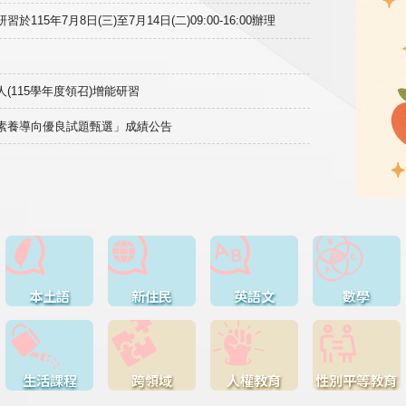
15年7月8日(三)至7月14日(二)09:00-16:00辦理
(115學年度領召)增能研習
域素養導向優良試題甄選」成績公告
本土語
新住民
英語文
數學
生活課程
跨領域
人權教育
性別平等教育