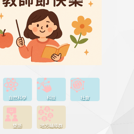
自然科學
科技
社會
雙語
地方輔導群