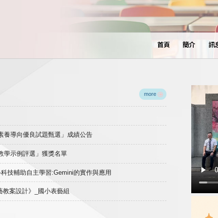
首頁
簡介
訊
more
域素養導向優良試題甄選」成績公告
良教學示例評選」獲獎名單
)-科技輔助自主學習:Gemini的實作與應用
表藝教案設計》_國小表藝組