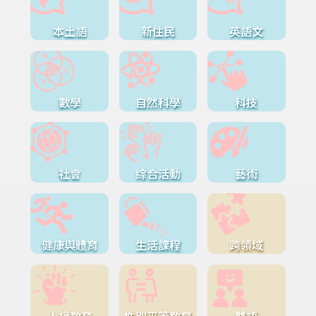
本土語
新住民
英語文
數學
自然科學
科技
社會
綜合活動
藝術
健康與體育
生活課程
跨領域
人權教育
性別平等教育
雙語