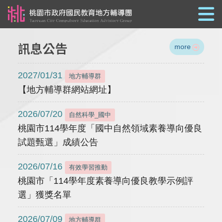
跳到主要內容
訊息公告
more
2027/01/31
地方輔導群
【地方輔導群網站網址】
2026/07/20
自然科學_國中
桃園市114學年度「國中自然領域素養導向優良
試題甄選」成績公告
2026/07/16
有效學習推動
桃園市「114學年度素養導向優良教學示例評
選」獲獎名單
2026/07/09
地方輔導群