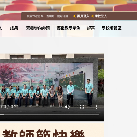
桃園市教育局
｜
舊網站
｜
網站地圖
團員登入
學校登入
息
成果
素養導向命題
優良教學示例
評審
學校填報區