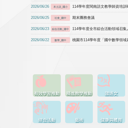
2026/06/26
114學年度閩南語文教學師資培訓研習於1
本土語_國小
2026/06/25
期末團務會議
社會_國中
2026/06/23
114學年度全市綜合活動領域召集人
綜合活動_國中
2026/06/22
桃園市114學年度「國中數學領
數學_國中
有效學習推動
精進教學推動
國語文
綜合活動
藝術
健康與體育