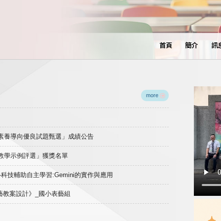
首頁
簡介
訊
more
域素養導向優良試題甄選」成績公告
良教學示例評選」獲獎名單
)-科技輔助自主學習:Gemini的實作與應用
表藝教案設計》_國小表藝組