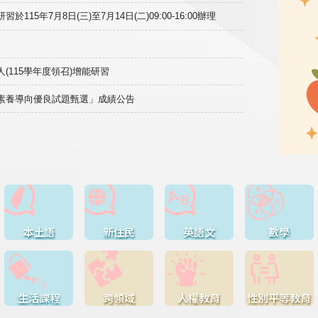
15年7月8日(三)至7月14日(二)09:00-16:00辦理
(115學年度領召)增能研習
域素養導向優良試題甄選」成績公告
本土語
新住民
英語文
數學
生活課程
跨領域
人權教育
性別平等教育