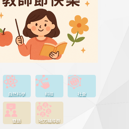
自然科學
科技
社會
雙語
地方輔導群