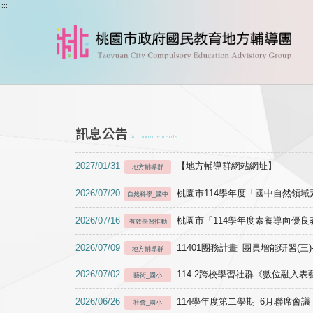
跳到主要內容
:::
:::
訊息公告
Announcements
2027/01/31
【地方輔導群網站網址】
地方輔導群
2026/07/20
桃園市114學年度「國中自然領
自然科學_國中
2026/07/16
桃園市「114學年度素養導向優
有效學習推動
2026/07/09
11401團務計畫 團員增能研習(三
地方輔導群
2026/07/02
114-2跨校學習社群《數位融入
藝術_國小
2026/06/26
114學年度第二學期 6月聯席會議
社會_國小