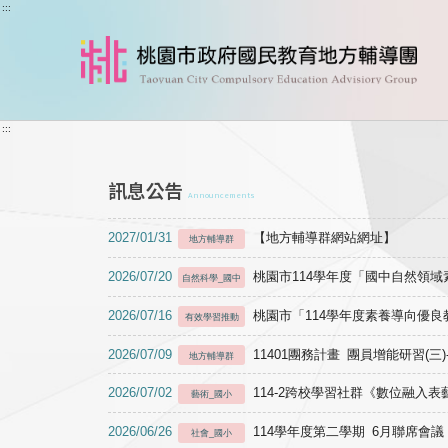
跳到主要內容
:::
:::
訊息公告
Announcements
2027/01/31
【地方輔導群網站網址】
地方輔導群
2026/07/20
桃園市114學年度「國中自然領
自然科學_國中
2026/07/16
桃園市「114學年度素養導向優
有效學習推動
2026/07/09
11401團務計畫 團員增能研習(三
地方輔導群
2026/07/02
114-2跨校學習社群《數位融入
藝術_國小
2026/06/26
114學年度第二學期 6月聯席會議
社會_國小