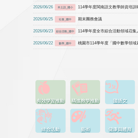
2026/06/26
114學年度閩南語文教學師資培訓研習於1
本土語_國小
2026/06/25
期末團務會議
社會_國中
2026/06/23
114學年度全市綜合活動領域召集人
綜合活動_國中
2026/06/22
桃園市114學年度「國中數學領
數學_國中
有效學習推動
精進教學推動
國語文
綜合活動
藝術
健康與體育