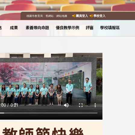
桃園市教育局
｜
舊網站
｜
網站地圖
團員登入
學校登入
息
成果
素養導向命題
優良教學示例
評審
學校填報區