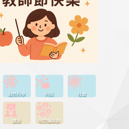
自然科學
科技
社會
雙語
地方輔導群