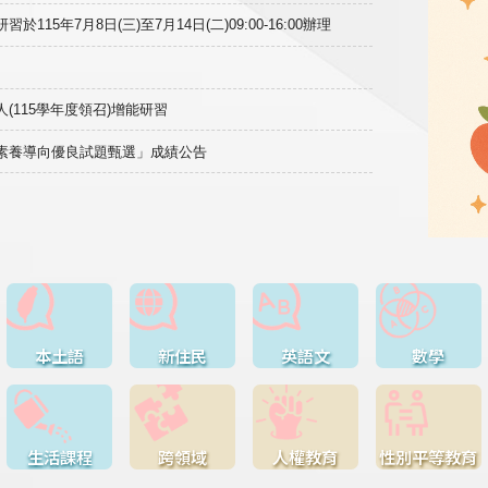
15年7月8日(三)至7月14日(二)09:00-16:00辦理
(115學年度領召)增能研習
域素養導向優良試題甄選」成績公告
本土語
新住民
英語文
數學
生活課程
跨領域
人權教育
性別平等教育