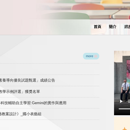
首頁
簡介
訊
more
域素養導向優良試題甄選」成績公告
良教學示例評選」獲獎名單
)-科技輔助自主學習:Gemini的實作與應用
表藝教案設計》_國小表藝組