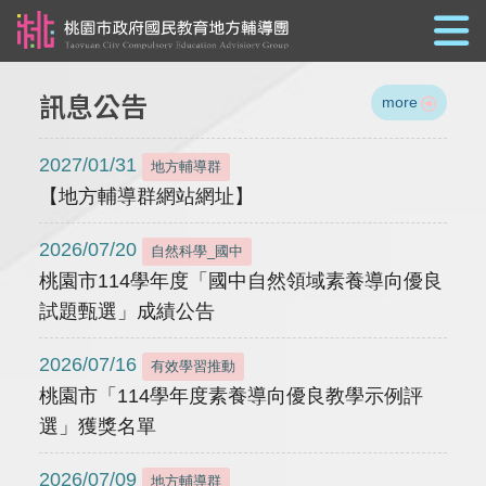
跳到主要內容
訊息公告
more
2027/01/31
地方輔導群
【地方輔導群網站網址】
2026/07/20
自然科學_國中
桃園市114學年度「國中自然領域素養導向優良
試題甄選」成績公告
2026/07/16
有效學習推動
桃園市「114學年度素養導向優良教學示例評
選」獲獎名單
2026/07/09
地方輔導群