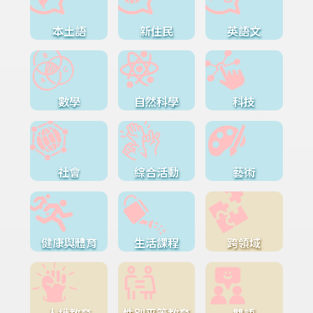
本土語
新住民
英語文
數學
自然科學
科技
社會
綜合活動
藝術
健康與體育
生活課程
跨領域
人權教育
性別平等教育
雙語