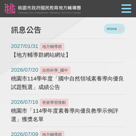
跳到主要內容
訊息公告
more
2027/01/31
地方輔導群
【地方輔導群網站網址】
2026/07/20
自然科學_國中
桃園市114學年度「國中自然領域素養導向優良
試題甄選」成績公告
2026/07/16
有效學習推動
桃園市「114學年度素養導向優良教學示例評
選」獲獎名單
2026/07/09
地方輔導群