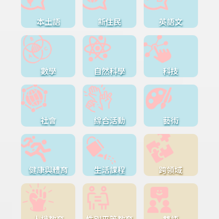
本土語
新住民
英語文
數學
自然科學
科技
社會
綜合活動
藝術
健康與體育
生活課程
跨領域
人權教育
性別平等教育
雙語