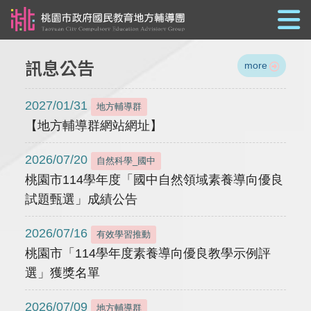
跳到主要內容
訊息公告
more
2027/01/31
地方輔導群
【地方輔導群網站網址】
2026/07/20
自然科學_國中
桃園市114學年度「國中自然領域素養導向優良
試題甄選」成績公告
2026/07/16
有效學習推動
桃園市「114學年度素養導向優良教學示例評
選」獲獎名單
2026/07/09
地方輔導群