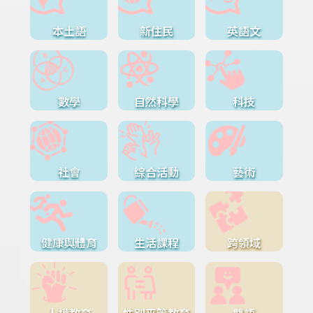
本土語
新住民
英語文
數學
自然科學
科技
社會
綜合活動
藝術
健康與體育
生活課程
跨領域
人權教育
性別平等教育
雙語