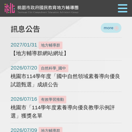
跳到主要內容
訊息公告
more
2027/01/31
地方輔導群
【地方輔導群網站網址】
2026/07/20
自然科學_國中
桃園市114學年度「國中自然領域素養導向優良
試題甄選」成績公告
2026/07/16
有效學習推動
桃園市「114學年度素養導向優良教學示例評
選」獲獎名單
2026/07/09
地方輔導群