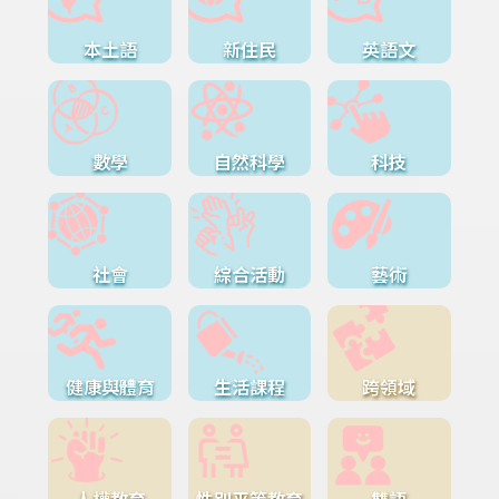
本土語
新住民
英語文
數學
自然科學
科技
社會
綜合活動
藝術
健康與體育
生活課程
跨領域
人權教育
性別平等教育
雙語