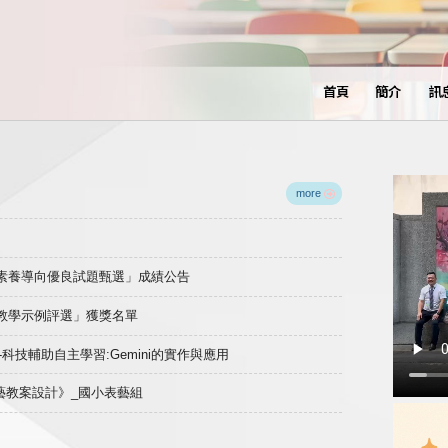
首頁
簡介
訊
more
域素養導向優良試題甄選」成績公告
良教學示例評選」獲獎名單
)-科技輔助自主學習:Gemini的實作與應用
表藝教案設計》_國小表藝組