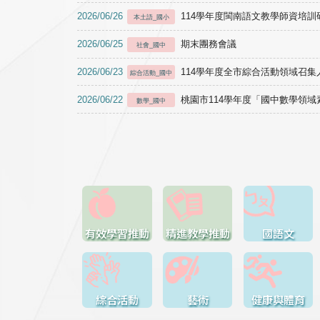
2026/06/26
114學年度閩南語文教學師資培訓研習於1
本土語_國小
2026/06/25
期末團務會議
社會_國中
2026/06/23
114學年度全市綜合活動領域召集人
綜合活動_國中
2026/06/22
桃園市114學年度「國中數學領
數學_國中
有效學習推動
精進教學推動
國語文
綜合活動
藝術
健康與體育