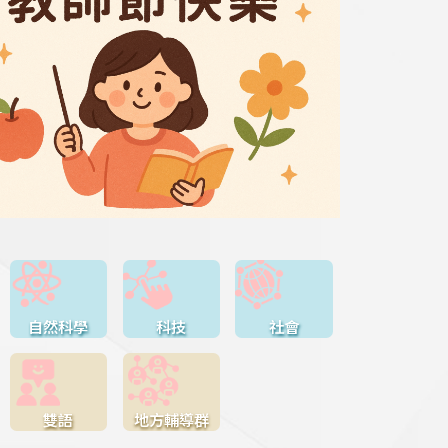
自然科學
科技
社會
雙語
地方輔導群