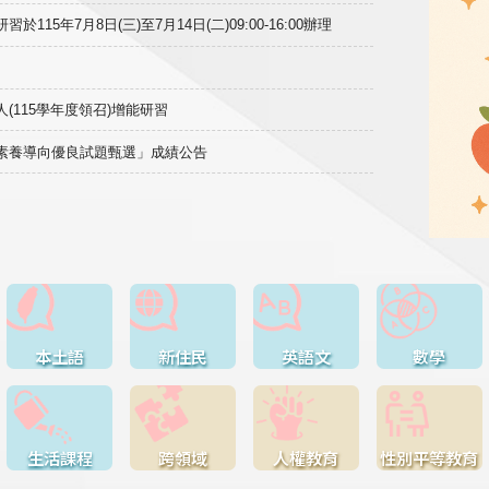
15年7月8日(三)至7月14日(二)09:00-16:00辦理
(115學年度領召)增能研習
域素養導向優良試題甄選」成績公告
本土語
新住民
英語文
數學
生活課程
跨領域
人權教育
性別平等教育