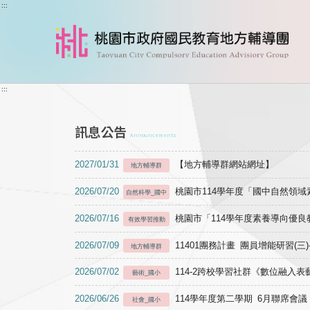
跳到主要內容
:::
:::
訊息公告
Announcements
2027/01/31
【地方輔導群網站網址】
地方輔導群
2026/07/20
桃園市114學年度「國中自然領
自然科學_國中
2026/07/16
桃園市「114學年度素養導向優
有效學習推動
2026/07/09
11401團務計畫 團員增能研習(三
地方輔導群
2026/07/02
114-2跨校學習社群《數位融入
藝術_國小
2026/06/26
114學年度第二學期 6月聯席會議
社會_國小