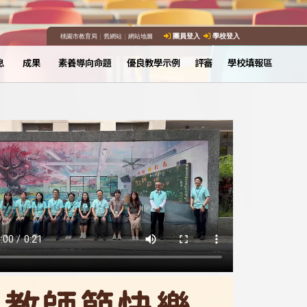
桃園市教育局
｜
舊網站
｜
網站地圖
團員登入
學校登入
息
成果
素養導向命題
優良教學示例
評審
學校填報區