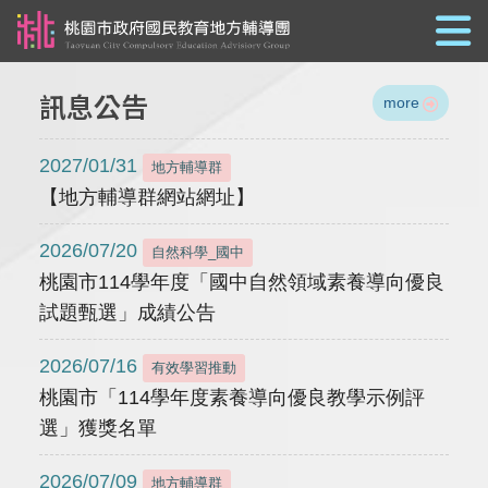
跳到主要內容
訊息公告
more
2027/01/31
地方輔導群
【地方輔導群網站網址】
2026/07/20
自然科學_國中
桃園市114學年度「國中自然領域素養導向優良
試題甄選」成績公告
2026/07/16
有效學習推動
桃園市「114學年度素養導向優良教學示例評
選」獲獎名單
2026/07/09
地方輔導群