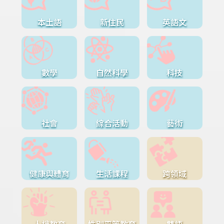
本土語
新住民
英語文
數學
自然科學
科技
社會
綜合活動
藝術
健康與體育
生活課程
跨領域
人權教育
性別平等教育
雙語