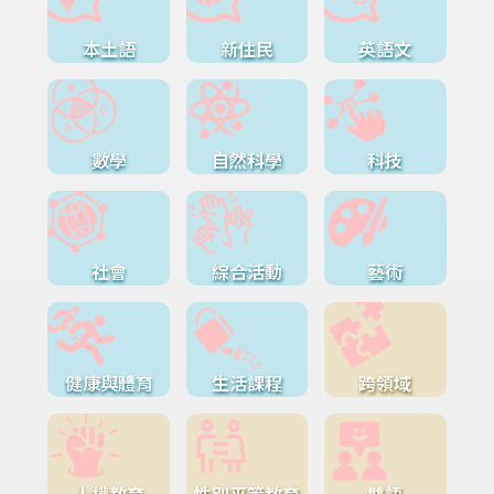
本土語
新住民
英語文
數學
自然科學
科技
社會
綜合活動
藝術
健康與體育
生活課程
跨領域
人權教育
性別平等教育
雙語