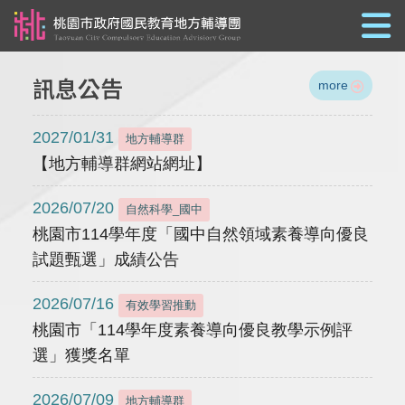
跳到主要內容
訊息公告
more
2027/01/31
地方輔導群
【地方輔導群網站網址】
2026/07/20
自然科學_國中
桃園市114學年度「國中自然領域素養導向優良
試題甄選」成績公告
2026/07/16
有效學習推動
桃園市「114學年度素養導向優良教學示例評
選」獲獎名單
2026/07/09
地方輔導群