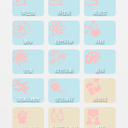
本土語
新住民
英語文
數學
自然科學
科技
社會
綜合活動
藝術
健康與體育
生活課程
跨領域
人權教育
性別平等教育
雙語