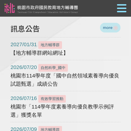
跳到主要內容
訊息公告
more
2027/01/31
地方輔導群
【地方輔導群網站網址】
2026/07/20
自然科學_國中
桃園市114學年度「國中自然領域素養導向優良
試題甄選」成績公告
2026/07/16
有效學習推動
桃園市「114學年度素養導向優良教學示例評
選」獲獎名單
2026/07/09
地方輔導群