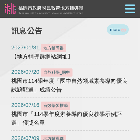
跳到主要內容
訊息公告
more
2027/01/31
地方輔導群
【地方輔導群網站網址】
2026/07/20
自然科學_國中
桃園市114學年度「國中自然領域素養導向優良
試題甄選」成績公告
2026/07/16
有效學習推動
桃園市「114學年度素養導向優良教學示例評
選」獲獎名單
2026/07/09
地方輔導群