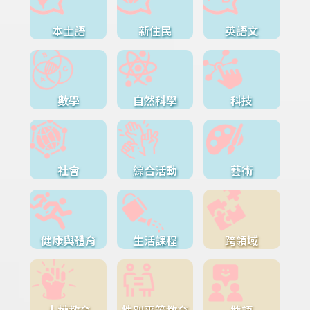
本土語
新住民
英語文
數學
自然科學
科技
社會
綜合活動
藝術
健康與體育
生活課程
跨領域
人權教育
性別平等教育
雙語