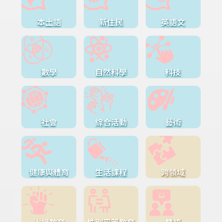
本土語
新住民
英語文
數學
自然科學
科技
社會
綜合活動
藝術
健康與體育
生活課程
跨領域
人權教育
性別平等教育
雙語