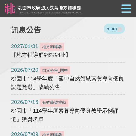
跳到主要內容
訊息公告
more
2027/01/31
地方輔導群
【地方輔導群網站網址】
2026/07/20
自然科學_國中
桃園市114學年度「國中自然領域素養導向優良
試題甄選」成績公告
2026/07/16
有效學習推動
桃園市「114學年度素養導向優良教學示例評
選」獲獎名單
2026/07/09
地方輔導群