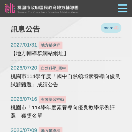
跳到主要內容
訊息公告
more
2027/01/31
地方輔導群
【地方輔導群網站網址】
2026/07/20
自然科學_國中
桃園市114學年度「國中自然領域素養導向優良
試題甄選」成績公告
2026/07/16
有效學習推動
桃園市「114學年度素養導向優良教學示例評
選」獲獎名單
2026/07/09
地方輔導群