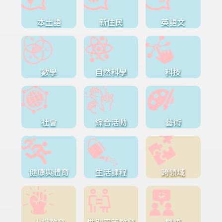
本土語
新住民
英語文
數學
自然科學
科技
社會
綜合活動
藝術
健康與體育
生活課程
跨領域
人權教育
性別平等教育
雙語