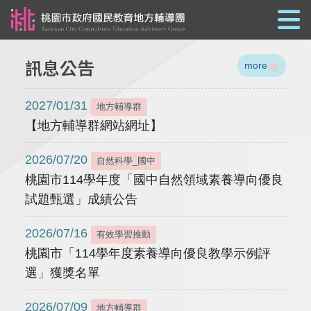
跳到主要內容
訊息公告
more
2027/01/31
地方輔導群
【地方輔導群網站網址】
2026/07/20
自然科學_國中
桃園市114學年度「國中自然領域素養導向優良
試題甄選」成績公告
2026/07/16
有效學習推動
桃園市「114學年度素養導向優良教學示例評
選」獲獎名單
2026/07/09
地方輔導群