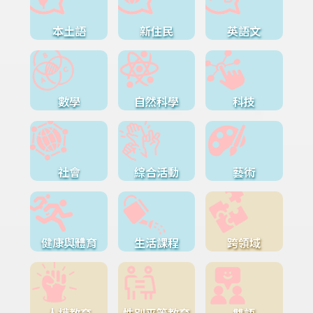
本土語
新住民
英語文
數學
自然科學
科技
社會
綜合活動
藝術
健康與體育
生活課程
跨領域
人權教育
性別平等教育
雙語