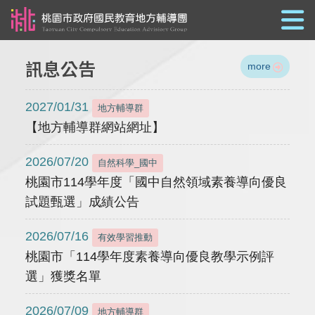
跳到主要內容
訊息公告
more
2027/01/31
地方輔導群
【地方輔導群網站網址】
2026/07/20
自然科學_國中
桃園市114學年度「國中自然領域素養導向優良
試題甄選」成績公告
2026/07/16
有效學習推動
桃園市「114學年度素養導向優良教學示例評
選」獲獎名單
2026/07/09
地方輔導群