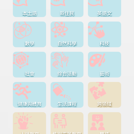
本土語
新住民
英語文
數學
自然科學
科技
社會
綜合活動
藝術
健康與體育
生活課程
跨領域
人權教育
性別平等教育
雙語