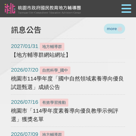
跳到主要內容
訊息公告
more
2027/01/31
地方輔導群
【地方輔導群網站網址】
2026/07/20
自然科學_國中
桃園市114學年度「國中自然領域素養導向優良
試題甄選」成績公告
2026/07/16
有效學習推動
桃園市「114學年度素養導向優良教學示例評
選」獲獎名單
2026/07/09
地方輔導群