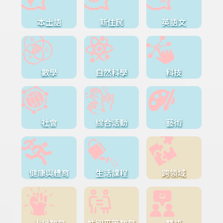
本土語
新住民
英語文
數學
自然科學
科技
社會
綜合活動
藝術
健康與體育
生活課程
跨領域
人權教育
性別平等教育
雙語