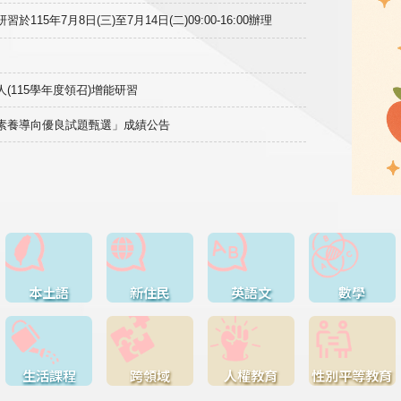
15年7月8日(三)至7月14日(二)09:00-16:00辦理
(115學年度領召)增能研習
域素養導向優良試題甄選」成績公告
本土語
新住民
英語文
數學
生活課程
跨領域
人權教育
性別平等教育