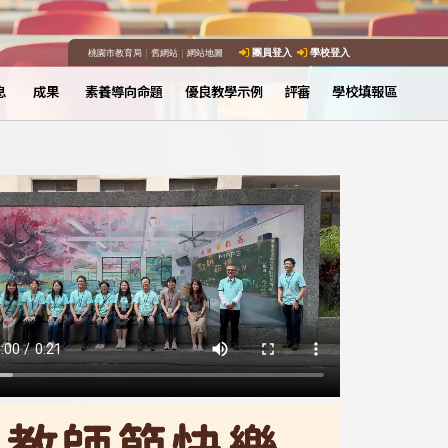
桃園市教育局
｜
舊網站
｜
網站地圖
團員登入
學校登入
息
成果
素養導向命題
優良教學示例
評審
學校填報區