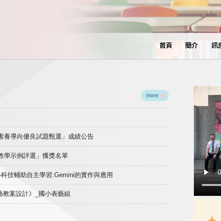
首頁
簡介
訊
more
域素養導向優良試題甄選」成績公告
良教學示例評選」獲獎名單
)-科技輔助自主學習:Gemini的實作與應用
表藝教案設計》_國小表藝組