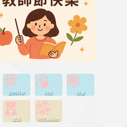
自然科學
科技
社會
雙語
地方輔導群