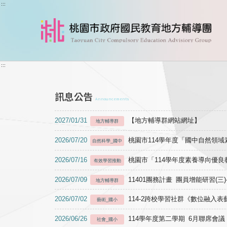
跳到主要內容
:::
:::
訊息公告
Announcements
2027/01/31
【地方輔導群網站網址】
地方輔導群
2026/07/20
桃園市114學年度「國中自然領
自然科學_國中
2026/07/16
桃園市「114學年度素養導向優
有效學習推動
2026/07/09
11401團務計畫 團員增能研習(三
地方輔導群
2026/07/02
114-2跨校學習社群《數位融入
藝術_國小
2026/06/26
114學年度第二學期 6月聯席會議
社會_國小