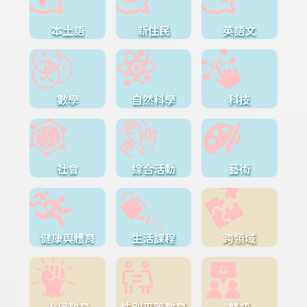
本土語
新住民
英語文
數學
自然科學
科技
社會
綜合活動
藝術
健康與體育
生活課程
跨領域
人權教育
性別平等教育
雙語