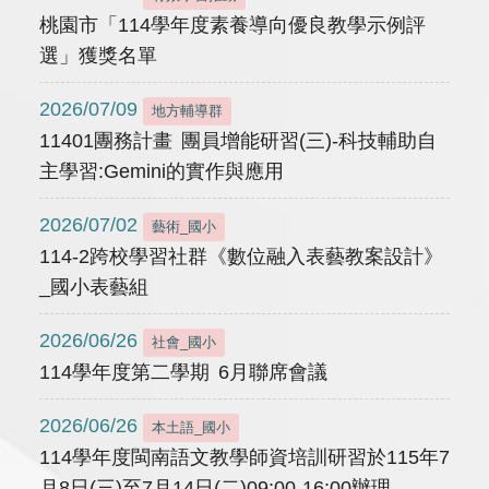
桃園市「114學年度素養導向優良教學示例評
選」獲獎名單
2026/07/09
地方輔導群
11401團務計畫 團員增能研習(三)-科技輔助自
主學習:Gemini的實作與應用
2026/07/02
藝術_國小
114-2跨校學習社群《數位融入表藝教案設計》
_國小表藝組
2026/06/26
社會_國小
114學年度第二學期 6月聯席會議
2026/06/26
本土語_國小
114學年度閩南語文教學師資培訓研習於115年7
月8日(三)至7月14日(二)09:00-16:00辦理