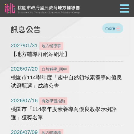
跳到主要內容
訊息公告
more
2027/01/31
地方輔導群
【地方輔導群網站網址】
2026/07/20
自然科學_國中
桃園市114學年度「國中自然領域素養導向優良
試題甄選」成績公告
2026/07/16
有效學習推動
桃園市「114學年度素養導向優良教學示例評
選」獲獎名單
2026/07/09
地方輔導群