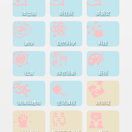
本土語
新住民
英語文
數學
自然科學
科技
社會
綜合活動
藝術
健康與體育
生活課程
跨領域
人權教育
性別平等教育
雙語