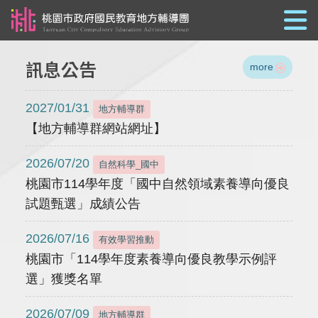
跳到主要內容
訊息公告
more
2027/01/31
地方輔導群
【地方輔導群網站網址】
2026/07/20
自然科學_國中
桃園市114學年度「國中自然領域素養導向優良
試題甄選」成績公告
2026/07/16
有效學習推動
桃園市「114學年度素養導向優良教學示例評
選」獲獎名單
2026/07/09
地方輔導群