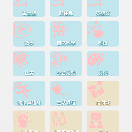
本土語
新住民
英語文
數學
自然科學
科技
社會
綜合活動
藝術
健康與體育
生活課程
跨領域
人權教育
性別平等教育
雙語