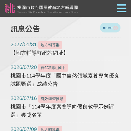
跳到主要內容
訊息公告
more
2027/01/31
地方輔導群
【地方輔導群網站網址】
2026/07/20
自然科學_國中
桃園市114學年度「國中自然領域素養導向優良
試題甄選」成績公告
2026/07/16
有效學習推動
桃園市「114學年度素養導向優良教學示例評
選」獲獎名單
2026/07/09
地方輔導群