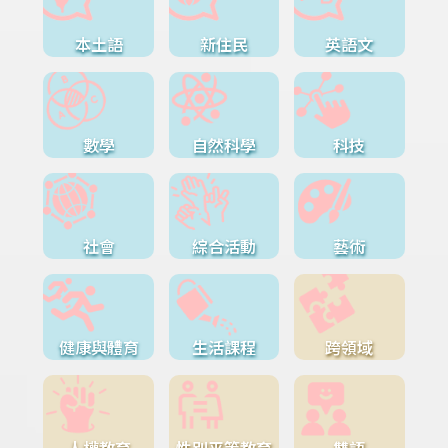
本土語
新住民
英語文
數學
自然科學
科技
社會
綜合活動
藝術
健康與體育
生活課程
跨領域
人權教育
性別平等教育
雙語