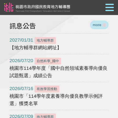
跳到主要內容
訊息公告
more
2027/01/31
地方輔導群
【地方輔導群網站網址】
2026/07/20
自然科學_國中
桃園市114學年度「國中自然領域素養導向優良
試題甄選」成績公告
2026/07/16
有效學習推動
桃園市「114學年度素養導向優良教學示例評
選」獲獎名單
2026/07/09
地方輔導群