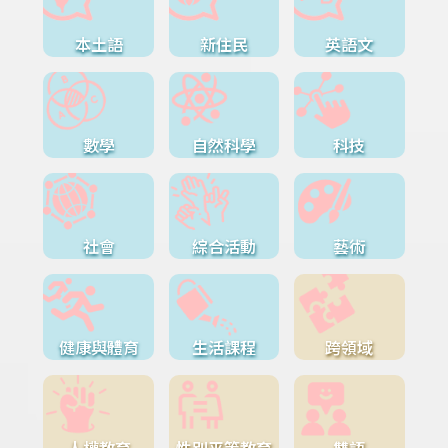
本土語
新住民
英語文
數學
自然科學
科技
社會
綜合活動
藝術
健康與體育
生活課程
跨領域
人權教育
性別平等教育
雙語