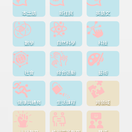
本土語
新住民
英語文
數學
自然科學
科技
社會
綜合活動
藝術
健康與體育
生活課程
跨領域
人權教育
性別平等教育
雙語