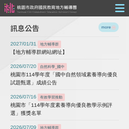
跳到主要內容
訊息公告
more
2027/01/31
地方輔導群
【地方輔導群網站網址】
2026/07/20
自然科學_國中
桃園市114學年度「國中自然領域素養導向優良
試題甄選」成績公告
2026/07/16
有效學習推動
桃園市「114學年度素養導向優良教學示例評
選」獲獎名單
2026/07/09
地方輔導群