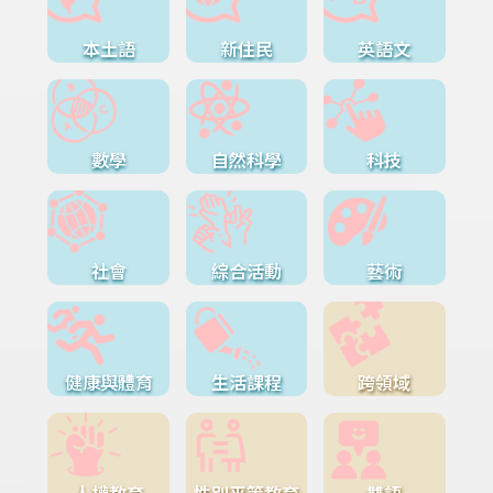
本土語
新住民
英語文
數學
自然科學
科技
社會
綜合活動
藝術
健康與體育
生活課程
跨領域
人權教育
性別平等教育
雙語