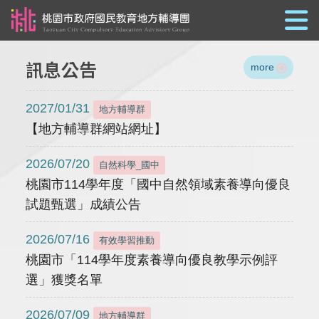
跳到主要內容
訊息公告
more
2027/01/31
地方輔導群
【地方輔導群網站網址】
2026/07/20
自然科學_國中
桃園市114學年度「國中自然領域素養導向優良
試題甄選」成績公告
2026/07/16
有效學習推動
桃園市「114學年度素養導向優良教學示例評
選」獲獎名單
2026/07/09
地方輔導群