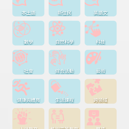
本土語
新住民
英語文
數學
自然科學
科技
社會
綜合活動
藝術
健康與體育
生活課程
跨領域
人權教育
性別平等教育
雙語