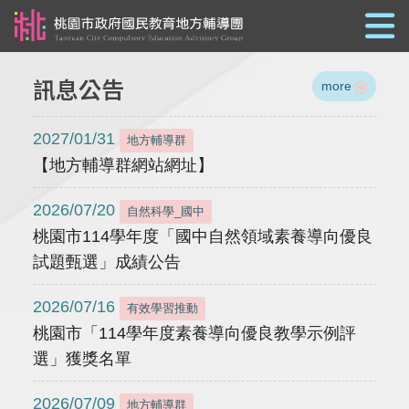
跳到主要內容
訊息公告
more
2027/01/31
地方輔導群
【地方輔導群網站網址】
2026/07/20
自然科學_國中
桃園市114學年度「國中自然領域素養導向優良
試題甄選」成績公告
2026/07/16
有效學習推動
桃園市「114學年度素養導向優良教學示例評
選」獲獎名單
2026/07/09
地方輔導群