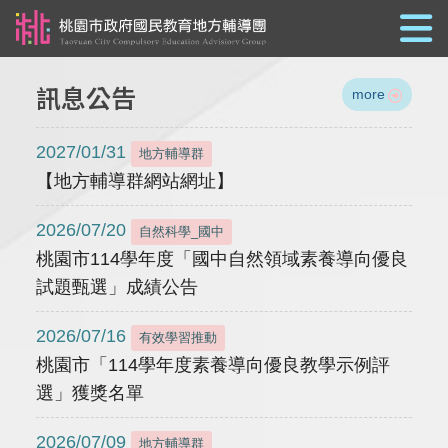
跳到主要內容
訊息公告
more
2027/01/31
地方輔導群
【地方輔導群網站網址】
2026/07/20
自然科學_國中
桃園市114學年度「國中自然領域素養導向優良
試題甄選」成績公告
2026/07/16
有效學習推動
桃園市「114學年度素養導向優良教學示例評
選」獲獎名單
2026/07/09
地方輔導群