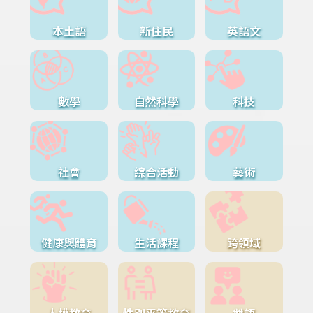
本土語
新住民
英語文
數學
自然科學
科技
社會
綜合活動
藝術
健康與體育
生活課程
跨領域
人權教育
性別平等教育
雙語