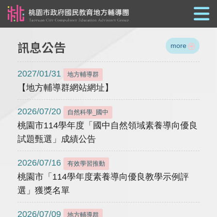
跳到主要內容
訊息公告
more
2027/01/31
地方輔導群
【地方輔導群網站網址】
2026/07/20
自然科學_國中
桃園市114學年度「國中自然領域素養導向優良
試題甄選」成績公告
2026/07/16
有效學習推動
桃園市「114學年度素養導向優良教學示例評
選」獲獎名單
2026/07/09
地方輔導群