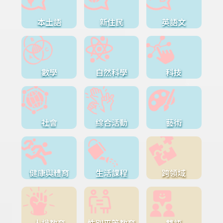
本土語
新住民
英語文
數學
自然科學
科技
社會
綜合活動
藝術
健康與體育
生活課程
跨領域
人權教育
性別平等教育
雙語