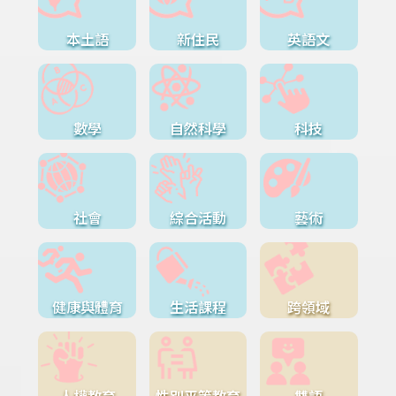
本土語
新住民
英語文
數學
自然科學
科技
社會
綜合活動
藝術
健康與體育
生活課程
跨領域
人權教育
性別平等教育
雙語