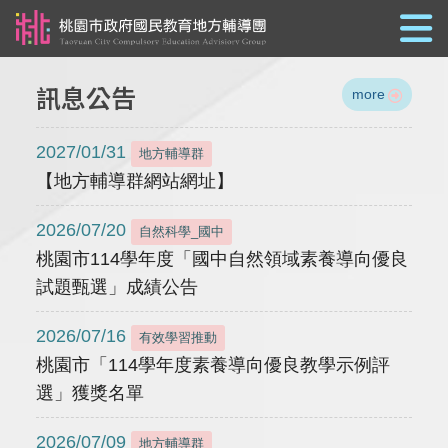
跳到主要內容
訊息公告
more
2027/01/31
地方輔導群
【地方輔導群網站網址】
2026/07/20
自然科學_國中
桃園市114學年度「國中自然領域素養導向優良
試題甄選」成績公告
2026/07/16
有效學習推動
桃園市「114學年度素養導向優良教學示例評
選」獲獎名單
2026/07/09
地方輔導群