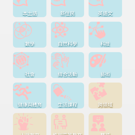
本土語
新住民
英語文
數學
自然科學
科技
社會
綜合活動
藝術
健康與體育
生活課程
跨領域
人權教育
性別平等教育
雙語