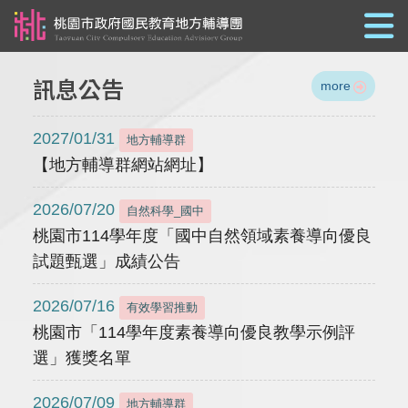
跳到主要內容
訊息公告
more
2027/01/31
地方輔導群
【地方輔導群網站網址】
2026/07/20
自然科學_國中
桃園市114學年度「國中自然領域素養導向優良
試題甄選」成績公告
2026/07/16
有效學習推動
桃園市「114學年度素養導向優良教學示例評
選」獲獎名單
2026/07/09
地方輔導群