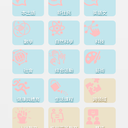
本土語
新住民
英語文
數學
自然科學
科技
社會
綜合活動
藝術
健康與體育
生活課程
跨領域
人權教育
性別平等教育
雙語