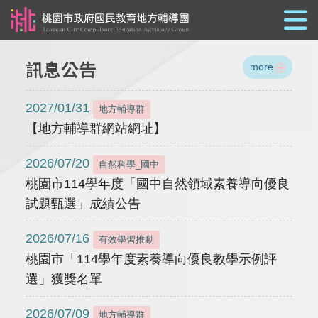
跳到主要內容
訊息公告
more
2027/01/31
地方輔導群
【地方輔導群網站網址】
2026/07/20
自然科學_國中
桃園市114學年度「國中自然領域素養導向優良
試題甄選」成績公告
2026/07/16
有效學習推動
桃園市「114學年度素養導向優良教學示例評
選」獲獎名單
2026/07/09
地方輔導群