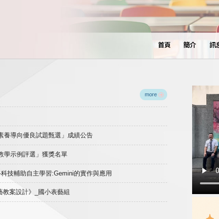
首頁
簡介
訊
more
域素養導向優良試題甄選」成績公告
良教學示例評選」獲獎名單
)-科技輔助自主學習:Gemini的實作與應用
表藝教案設計》_國小表藝組