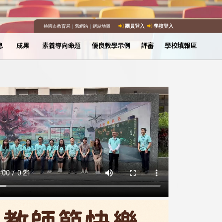
桃園市教育局
｜
舊網站
｜
網站地圖
團員登入
學校登入
息
成果
素養導向命題
優良教學示例
評審
學校填報區