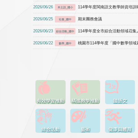
2026/06/26
114學年度閩南語文教學師資培訓研習於1
本土語_國小
2026/06/25
期末團務會議
社會_國中
2026/06/23
114學年度全市綜合活動領域召集人
綜合活動_國中
2026/06/22
桃園市114學年度「國中數學領
數學_國中
有效學習推動
精進教學推動
國語文
綜合活動
藝術
健康與體育