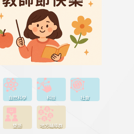
自然科學
科技
社會
雙語
地方輔導群