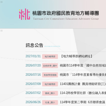
跳到主要內容
:::
:::
訊息公告
Announcements
2027/01/31
【地方輔導群網站網址】
地方輔導群
2026/07/20
桃園市114學年度「國中自然領
自然科學_國中
2026/07/16
桃園市「114學年度素養導向優
有效學習推動
2026/07/09
11401團務計畫 團員增能研習(三
地方輔導群
2026/07/02
114-2跨校學習社群《數位融入
藝術_國小
2026/06/26
114學年度第二學期 6月聯席會議
社會_國小