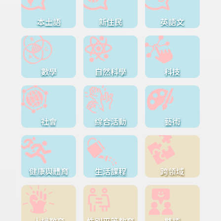
本土語
新住民
英語文
數學
自然科學
科技
社會
綜合活動
藝術
健康與體育
生活課程
跨領域
人權教育
性別平等教育
雙語