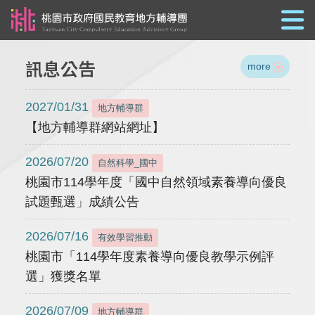
跳到主要內容
訊息公告
more
2027/01/31
地方輔導群
【地方輔導群網站網址】
2026/07/20
自然科學_國中
桃園市114學年度「國中自然領域素養導向優良
試題甄選」成績公告
2026/07/16
有效學習推動
桃園市「114學年度素養導向優良教學示例評
選」獲獎名單
2026/07/09
地方輔導群