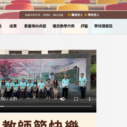
桃園市教育局
｜
舊網站
｜
網站地圖
團員登入
學校登入
息
成果
素養導向命題
優良教學示例
評審
學校填報區