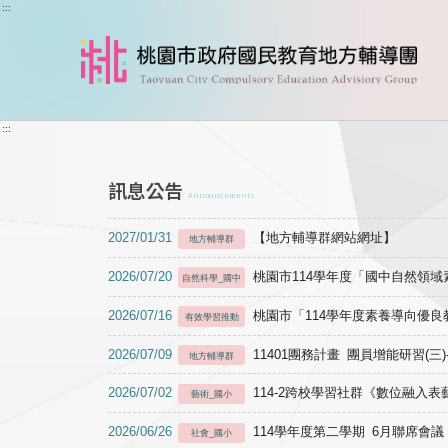
跳到主要內容
:::
:::
訊息公告
Announcements
2027/01/31
【地方輔導群網站網址】
地方輔導群
2026/07/20
桃園市114學年度「國中自然領
自然科學_國中
2026/07/16
桃園市「114學年度素養導向優
有效學習推動
2026/07/09
11401團務計畫 團員增能研習(三
地方輔導群
2026/07/02
114-2跨校學習社群《數位融入
藝術_國小
2026/06/26
114學年度第二學期 6月聯席會議
社會_國小