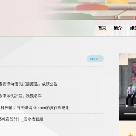
首頁
簡介
訊
more
域素養導向優良試題甄選」成績公告
良教學示例評選」獲獎名單
)-科技輔助自主學習:Gemini的實作與應用
表藝教案設計》_國小表藝組