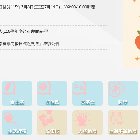
15年7月8日(三)至7月14日(二)09:00-16:00辦理
(115學年度領召)增能研習
域素養導向優良試題甄選」成績公告
本土語
新住民
英語文
數學
生活課程
跨領域
人權教育
性別平等教育