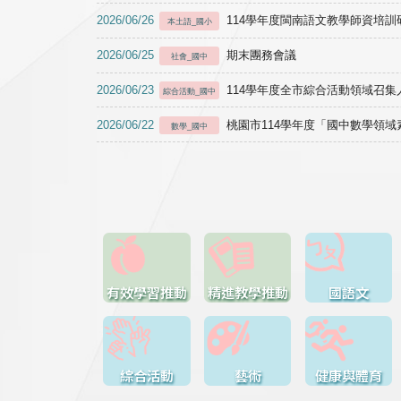
2026/06/26
114學年度閩南語文教學師資培訓研習於1
本土語_國小
2026/06/25
期末團務會議
社會_國中
2026/06/23
114學年度全市綜合活動領域召集人
綜合活動_國中
2026/06/22
桃園市114學年度「國中數學領
數學_國中
有效學習推動
精進教學推動
國語文
綜合活動
藝術
健康與體育