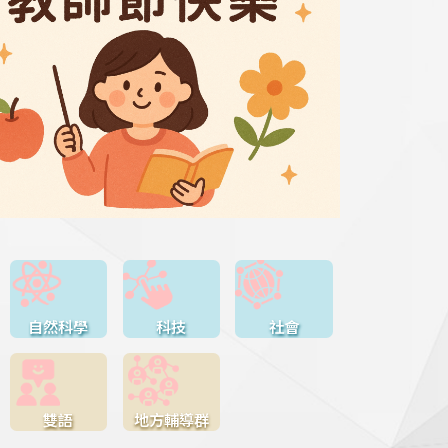
自然科學
科技
社會
雙語
地方輔導群