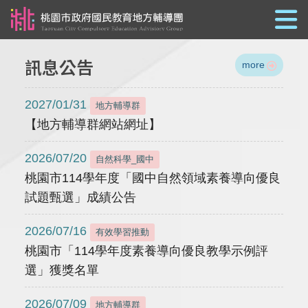
跳到主要內容
訊息公告
more
2027/01/31
地方輔導群
【地方輔導群網站網址】
2026/07/20
自然科學_國中
桃園市114學年度「國中自然領域素養導向優良
試題甄選」成績公告
2026/07/16
有效學習推動
桃園市「114學年度素養導向優良教學示例評
選」獲獎名單
2026/07/09
地方輔導群