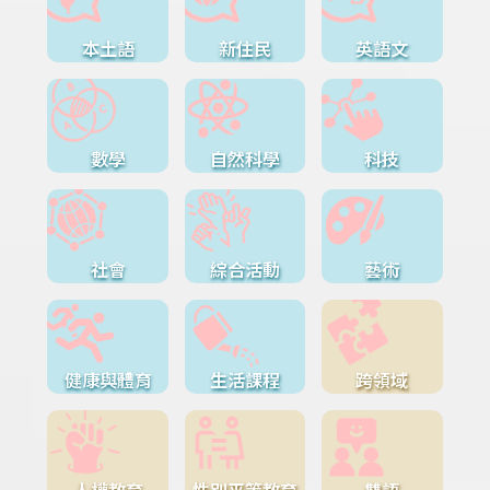
本土語
新住民
英語文
數學
自然科學
科技
社會
綜合活動
藝術
健康與體育
生活課程
跨領域
人權教育
性別平等教育
雙語