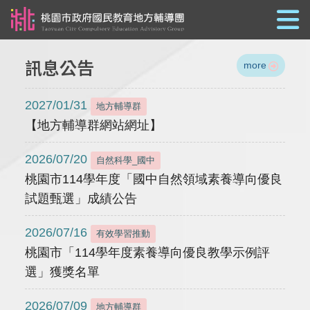
跳到主要內容
訊息公告
more
2027/01/31
地方輔導群
【地方輔導群網站網址】
2026/07/20
自然科學_國中
桃園市114學年度「國中自然領域素養導向優良
試題甄選」成績公告
2026/07/16
有效學習推動
桃園市「114學年度素養導向優良教學示例評
選」獲獎名單
2026/07/09
地方輔導群