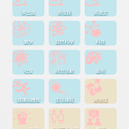
本土語
新住民
英語文
數學
自然科學
科技
社會
綜合活動
藝術
健康與體育
生活課程
跨領域
人權教育
性別平等教育
雙語