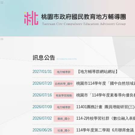
跳到主要內容
:::
:::
訊息公告
Announcements
2027/01/31
【地方輔導群網站網址】
地方輔導群
2026/07/20
桃園市114學年度「國中自然領
自然科學_國中
2026/07/16
桃園市「114學年度素養導向優
有效學習推動
2026/07/09
11401團務計畫 團員增能研習(三
地方輔導群
2026/07/02
114-2跨校學習社群《數位融入
藝術_國小
2026/06/26
114學年度第二學期 6月聯席會議
社會_國小