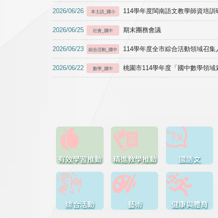
2026/06/26
114學年度閩南語文教學師資培訓研習於1
本土語_國小
2026/06/25
期末團務會議
社會_國中
2026/06/23
114學年度全市綜合活動領域召集人
綜合活動_國中
2026/06/22
桃園市114學年度「國中數學領
數學_國中
有效學習推動
精進教學推動
國語文
綜合活動
藝術
健康與體育