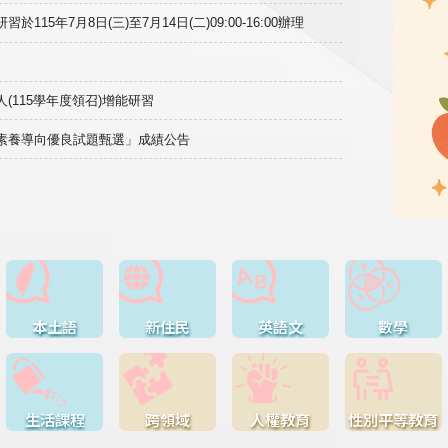
15年7月8日(三)至7月14日(二)09:00-16:00辦理
(115學年度領召)增能研習
域素養導向優良試題甄選」成績公告
本土語
新住民
英語文
數學
生活課程
跨領域
人權教育
性別平等教育