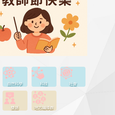
自然科學
科技
社會
雙語
地方輔導群