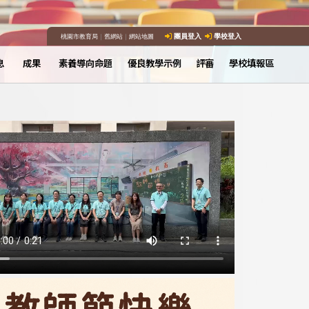
桃園市教育局
｜
舊網站
｜
網站地圖
團員登入
學校登入
息
成果
素養導向命題
優良教學示例
評審
學校填報區