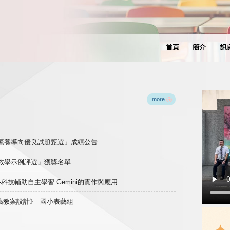
首頁
簡介
訊
more
域素養導向優良試題甄選」成績公告
良教學示例評選」獲獎名單
)-科技輔助自主學習:Gemini的實作與應用
表藝教案設計》_國小表藝組