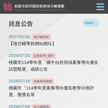
跳到主要內容
訊息公告
more
2027/01/31
地方輔導群
【地方輔導群網站網址】
2026/07/20
自然科學_國中
桃園市114學年度「國中自然領域素養導向優良
試題甄選」成績公告
2026/07/16
有效學習推動
桃園市「114學年度素養導向優良教學示例評
選」獲獎名單
2026/07/09
地方輔導群