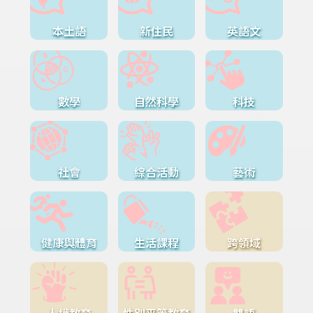
本土語
新住民
英語文
數學
自然科學
科技
社會
綜合活動
藝術
健康與體育
生活課程
跨領域
人權教育
性別平等教育
雙語