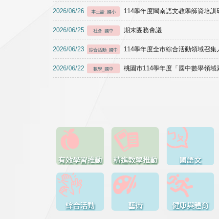
2026/06/26
114學年度閩南語文教學師資培訓研習於1
本土語_國小
2026/06/25
期末團務會議
社會_國中
2026/06/23
114學年度全市綜合活動領域召集人
綜合活動_國中
2026/06/22
桃園市114學年度「國中數學領
數學_國中
有效學習推動
精進教學推動
國語文
綜合活動
藝術
健康與體育