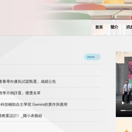
首頁
簡介
訊
more
域素養導向優良試題甄選」成績公告
良教學示例評選」獲獎名單
)-科技輔助自主學習:Gemini的實作與應用
表藝教案設計》_國小表藝組