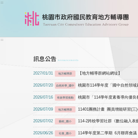
跳到主要內容
:::
:::
訊息公告
Announcements
2027/01/31
【地方輔導群網站網址】
地方輔導群
2026/07/20
桃園市114學年度「國中自然領
自然科學_國中
2026/07/16
桃園市「114學年度素養導向優
有效學習推動
2026/07/09
11401團務計畫 團員增能研習(三
地方輔導群
2026/07/02
114-2跨校學習社群《數位融入
藝術_國小
2026/06/26
114學年度第二學期 6月聯席會議
社會_國小