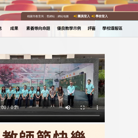
桃園市教育局
｜
舊網站
｜
網站地圖
團員登入
學校登入
息
成果
素養導向命題
優良教學示例
評審
學校填報區