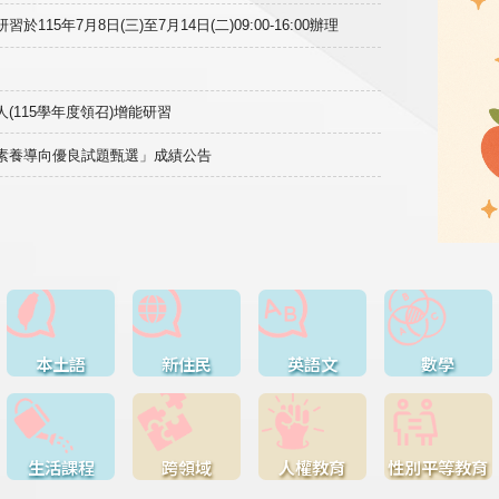
15年7月8日(三)至7月14日(二)09:00-16:00辦理
(115學年度領召)增能研習
域素養導向優良試題甄選」成績公告
本土語
新住民
英語文
數學
生活課程
跨領域
人權教育
性別平等教育