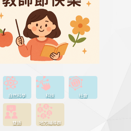
自然科學
科技
社會
雙語
地方輔導群