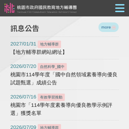
跳到主要內容
訊息公告
more
2027/01/31
地方輔導群
【地方輔導群網站網址】
2026/07/20
自然科學_國中
桃園市114學年度「國中自然領域素養導向優良
試題甄選」成績公告
2026/07/16
有效學習推動
桃園市「114學年度素養導向優良教學示例評
選」獲獎名單
2026/07/09
地方輔導群