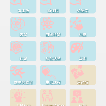
本土語
新住民
英語文
數學
自然科學
科技
社會
綜合活動
藝術
健康與體育
生活課程
跨領域
人權教育
性別平等教育
雙語